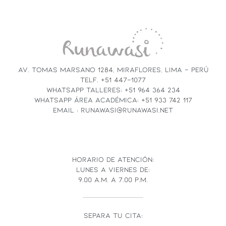
CONTACT
USE.
PLEASE
LEAVE
THIS
FIELD
AV. TOMAS MARSANO 1284, MIRAFLORES, LIMA - PERÚ
BLANK.
TELF. +51 447-1077
WHATSAPP TALLERES: +51 964 364 234
WHATSAPP ÁREA ACADÉMICA: +51 933 742 117
EMAIL : RUNAWASI@RUNAWASI.NET
HORARIO DE ATENCIÓN:
LUNES A VIERNES DE:
9.00 A.M. A 7.00 P.M.
SEPARA TU CITA: