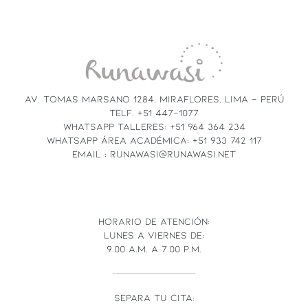
CONSTANT
CONTACT
USE.
PLEASE
LEAVE
THIS
FIELD
AV. TOMAS MARSANO 1284, MIRAFLORES, LIMA - PERÚ
BLANK.
TELF. +51 447-1077
WHATSAPP TALLERES: +51 964 364 234
WHATSAPP ÁREA ACADÉMICA: +51 933 742 117
EMAIL : RUNAWASI@RUNAWASI.NET
HORARIO DE ATENCIÓN:
LUNES A VIERNES DE:
9.00 A.M. A 7.00 P.M.
SEPARA TU CITA: