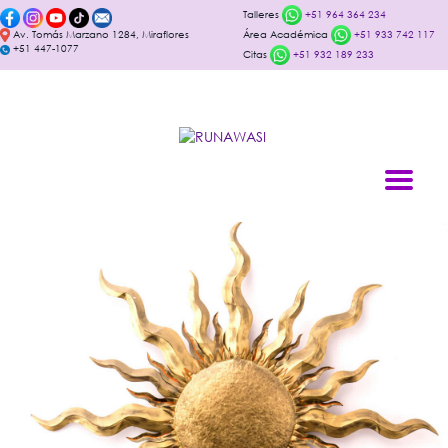
Talleres
+51 964 364 234
Av. Tomás Marzano 1284, Miraflores
Área Académica
+51 933 742 117
+51 447-1077
Citas
+51 932 189 233