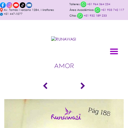
Talleres
+51 964 364 234
Av. Tomás Marzano 1284, Miraflores
Área Académica
+51 933 742 117
+51 447-1077
Citas
+51 932 189 233
AMOR