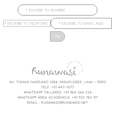
CONSTANT
CONTACT
USE.
PLEASE
LEAVE
THIS
FIELD
AV. TOMAS MARSANO 1284, MIRAFLORES, LIMA - PERÚ
BLANK.
TELF. +51 447-1077
WHATSAPP TALLERES: +51 964 364 234
WHATSAPP ÁREA ACADÉMICA: +51 933 742 117
EMAIL : RUNAWASI@RUNAWASI.NET