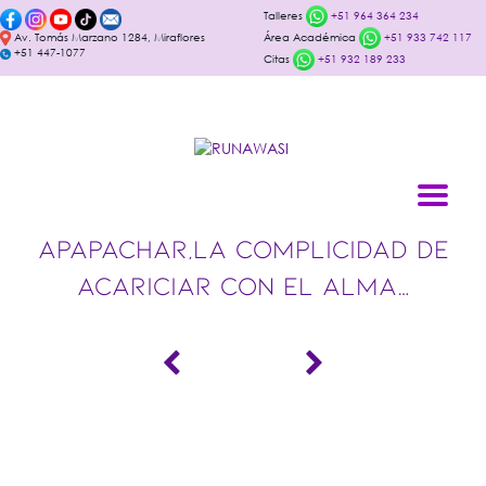
Talleres
+51 964 364 234
Av. Tomás Marzano 1284, Miraflores
Área Académica
+51 933 742 117
+51 447-1077
Citas
+51 932 189 233
APAPACHAR,LA COMPLICIDAD DE
ACARICIAR CON EL ALMA…