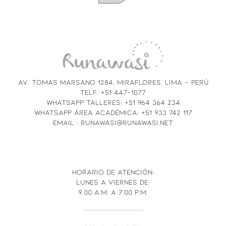
CONSTANT
CONTACT
USE.
PLEASE
LEAVE
THIS
FIELD
AV. TOMAS MARSANO 1284, MIRAFLORES, LIMA - PERÚ
BLANK.
TELF. +51 447-1077
WHATSAPP TALLERES: +51 964 364 234
WHATSAPP ÁREA ACADÉMICA: +51 933 742 117
EMAIL : RUNAWASI@RUNAWASI.NET
HORARIO DE ATENCIÓN:
LUNES A VIERNES DE:
9.00 A.M. A 7.00 P.M.