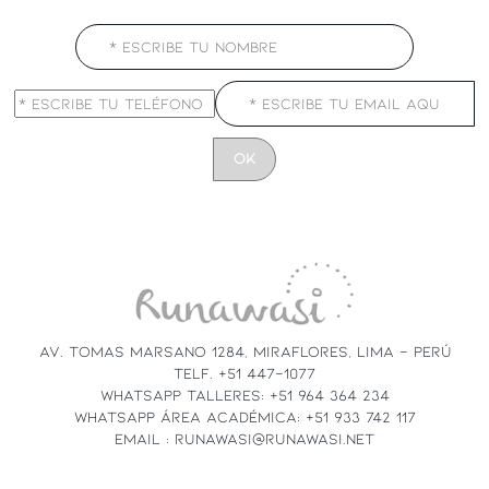
CONSTANT
CONTACT
USE.
PLEASE
LEAVE
THIS
FIELD
AV. TOMAS MARSANO 1284, MIRAFLORES, LIMA - PERÚ
BLANK.
TELF. +51 447-1077
WHATSAPP TALLERES: +51 964 364 234
WHATSAPP ÁREA ACADÉMICA: +51 933 742 117
EMAIL : RUNAWASI@RUNAWASI.NET