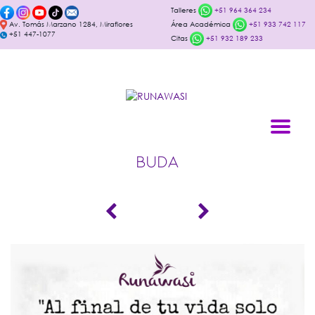
Talleres
+51 964 364 234
Av. Tomás Marzano 1284, Miraflores
Área Académica
+51 933 742 117
+51 447-1077
Citas
+51 932 189 233
BUDA