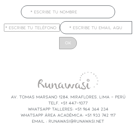
CONSTANT
CONTACT
USE.
PLEASE
LEAVE
THIS
FIELD
AV. TOMAS MARSANO 1284, MIRAFLORES, LIMA - PERÚ
BLANK.
TELF. +51 447-1077
WHATSAPP TALLERES: +51 964 364 234
WHATSAPP ÁREA ACADÉMICA: +51 933 742 117
EMAIL : RUNAWASI@RUNAWASI.NET