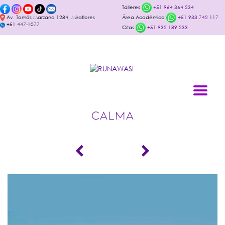
Talleres
+51 964 364 234
Av. Tomás Marzano 1284, Miraflores
Área Académica
+51 933 742 117
+51 447-1077
Citas
+51 932 189 233
CALMA