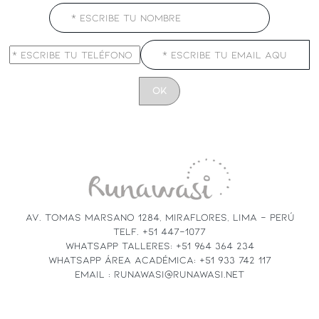
CONSTANT
CONTACT
USE.
PLEASE
LEAVE
THIS
FIELD
AV. TOMAS MARSANO 1284, MIRAFLORES, LIMA - PERÚ
BLANK.
TELF. +51 447-1077
WHATSAPP TALLERES: +51 964 364 234
WHATSAPP ÁREA ACADÉMICA: +51 933 742 117
EMAIL : RUNAWASI@RUNAWASI.NET