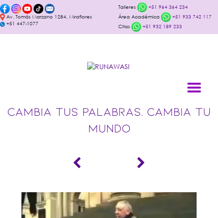
Talleres
+51 964 364 234
Av. Tomás Marzano 1284, Miraflores
Área Académica
+51 933 742 117
+51 447-1077
Citas
+51 932 189 233
CAMBIA TUS PALABRAS. CAMBIA TU
MUNDO