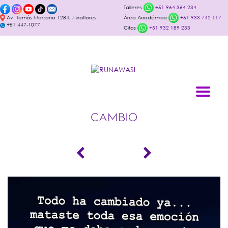
Talleres
+51 964 364 234
Av. Tomás Marzano 1284, Miraflores
Área Académica
+51 933 742 117
+51 447-1077
Citas
+51 932 189 233
CAMBIO