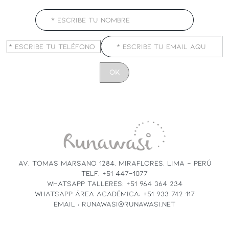
CONSTANT
CONTACT
USE.
PLEASE
LEAVE
THIS
FIELD
AV. TOMAS MARSANO 1284, MIRAFLORES, LIMA - PERÚ
BLANK.
TELF. +51 447-1077
WHATSAPP TALLERES: +51 964 364 234
WHATSAPP ÁREA ACADÉMICA: +51 933 742 117
EMAIL : RUNAWASI@RUNAWASI.NET