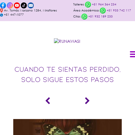
Talleres
+51 964 364 234
Av. Tomás Marzano 1284, Miraflores
Área Académica
+51 933 742 117
+51 447-1077
Citas
+51 932 189 233
CUANDO TE SIENTAS PERDIDO,
SOLO SIGUE ESTOS PASOS