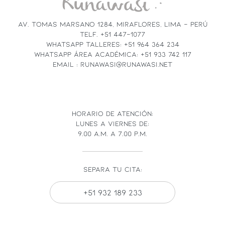
THIS
FIELD
AV. TOMAS MARSANO 1284, MIRAFLORES, LIMA - PERÚ
BLANK.
TELF. +51 447-1077
WHATSAPP TALLERES: +51 964 364 234
WHATSAPP ÁREA ACADÉMICA: +51 933 742 117
EMAIL : RUNAWASI@RUNAWASI.NET
HORARIO DE ATENCIÓN:
LUNES A VIERNES DE:
9.00 A.M. A 7.00 P.M.
SEPARA TU CITA:
+51 932 189 233