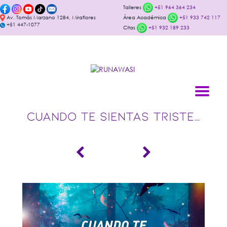
Talleres
+51 964 364 234
Av. Tomás Marzano 1284, Miraflores
Área Académica
+51 933 742 117
+51 447-1077
Citas
+51 932 189 233
CUANDO TE SIENTAS TRISTE…