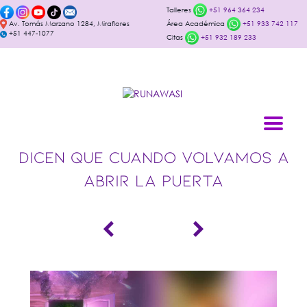
Talleres
+51 964 364 234
Av. Tomás Marzano 1284, Miraflores
Área Académica
+51 933 742 117
+51 447-1077
Citas
+51 932 189 233
DICEN QUE CUANDO VOLVAMOS A
ABRIR LA PUERTA