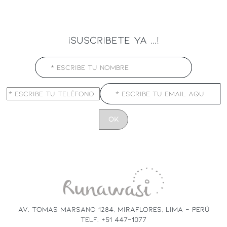
¡SUSCRIBETE YA ...!
CONSTANT
CONTACT
USE.
PLEASE
LEAVE
THIS
FIELD
AV. TOMAS MARSANO 1284, MIRAFLORES, LIMA - PERÚ
BLANK.
TELF. +51 447-1077