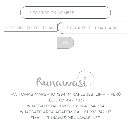
CONSTANT
CONTACT
USE.
PLEASE
LEAVE
THIS
FIELD
AV. TOMAS MARSANO 1284, MIRAFLORES, LIMA - PERÚ
BLANK.
TELF. +51 447-1077
WHATSAPP TALLERES: +51 964 364 234
WHATSAPP ÁREA ACADÉMICA: +51 933 742 117
EMAIL : RUNAWASI@RUNAWASI.NET