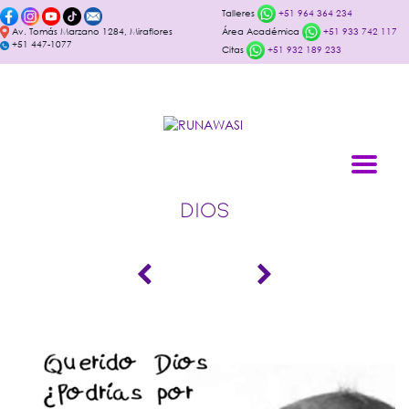
Talleres
+51 964 364 234
Av. Tomás Marzano 1284, Miraflores
Área Académica
+51 933 742 117
+51 447-1077
Citas
+51 932 189 233
DIOS