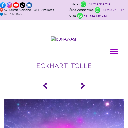
Talleres
+51 964 364 234
Av. Tomás Marzano 1284, Miraflores
Área Académica
+51 933 742 117
+51 447-1077
Citas
+51 932 189 233
ECKHART TOLLE