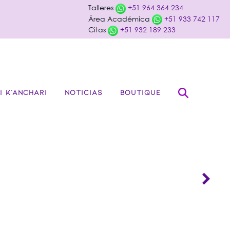
Talleres
+51 964 364 234
Área Académica
+51 933 742 117
Citas
+51 932 189 233
I K’ANCHARI
NOTICIAS
BOUTIQUE