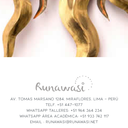
AV. TOMAS MARSANO 1284, MIRAFLORES, LIMA - PERÚ
TELF. +51 447-1077
WHATSAPP TALLERES: +51 964 364 234
WHATSAPP ÁREA ACADÉMICA: +51 933 742 117
EMAIL : RUNAWASI@RUNAWASI.NET