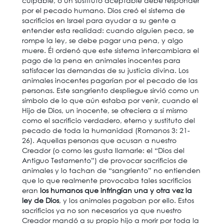
culpable, o un sustituto aceptable debe responder
por el pecado humano. Dios creó el sistema de
sacrificios en Israel para ayudar a su gente a
entender esta realidad: cuando alguien peca, se
rompe la ley, se debe pagar una pena, y algo
muere. Él ordenó que este sistema intercambiara el
pago de la pena en animales inocentes para
satisfacer las demandas de su justicia divina. Los
animales inocentes pagarían por el pecado de las
personas. Este sangriento despliegue sirvió como un
símbolo de lo que aún estaba por venir, cuando el
Hijo de Dios, un inocente, se ofreciera a sí mismo
como el sacrificio verdadero, eterno y sustituto del
pecado de toda la humanidad (Romanos 3: 21-
26). Aquellas personas que acusan a nuestro
Creador (o como les gusta llamarle: el “Dios del
Antiguo Testamento”) de provocar sacrificios de
animales y lo tachan de “sangriento” no entienden
que lo que realmente provocaba tales sacrificios
eran
los humanos que infringían una y otra vez la
ley de Dios
, y los animales pagaban por ello. Estos
sacrificios ya no son necesarios ya que nuestro
Creador mandó a su propio hijo a morir por toda la