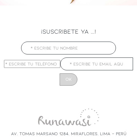
¡SUSCRIBETE YA ...!
CONSTANT
CONTACT
USE.
PLEASE
LEAVE
THIS
FIELD
AV. TOMAS MARSANO 1284, MIRAFLORES, LIMA - PERÚ
BLANK.