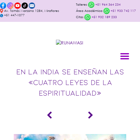
Talleres
+51 964 364 234
Av. Tomás Marzano 1284, Miraflores
Área Académica
+51 933 742 117
+51 447-1077
Citas
+51 932 189 233
EN LA INDIA SE ENSEÑAN LAS
«CUATRO LEYES DE LA
ESPIRITUALIDAD»