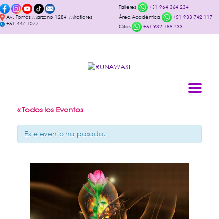
Talleres
+51 964 364 234
Av. Tomás Marzano 1284, Miraflores
Área Académica
+51 933 742 117
+51 447-1077
Citas
+51 932 189 233
« Todos los Eventos
Este evento ha pasado.