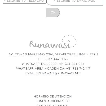
CONSTANT
CONTACT
USE.
PLEASE
LEAVE
THIS
FIELD
AV. TOMAS MARSANO 1284, MIRAFLORES, LIMA - PERÚ
BLANK.
TELF. +51 447-1077
WHATSAPP TALLERES: +51 964 364 234
WHATSAPP ÁREA ACADÉMICA: +51 933 742 117
EMAIL : RUNAWASI@RUNAWASI.NET
HORARIO DE ATENCIÓN:
LUNES A VIERNES DE:
9.00 A.M. A 7.00 P.M.