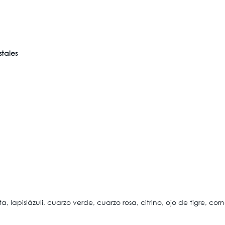
stales
ita, lapislázuli, cuarzo verde, cuarzo rosa, citrino, ojo de tigre, co