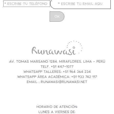
CONSTANT
CONTACT
USE.
PLEASE
LEAVE
THIS
FIELD
AV. TOMAS MARSANO 1284, MIRAFLORES, LIMA - PERÚ
BLANK.
TELF. +51 447-1077
WHATSAPP TALLERES: +51 964 364 234
WHATSAPP ÁREA ACADÉMICA: +51 933 742 117
EMAIL : RUNAWASI@RUNAWASI.NET
HORARIO DE ATENCIÓN:
LUNES A VIERNES DE: