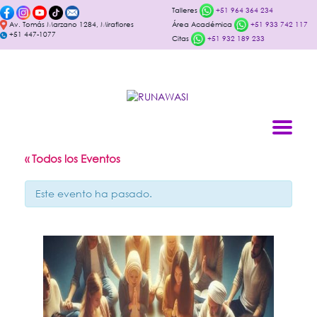
Talleres
+51 964 364 234
Av. Tomás Marzano 1284, Miraflores
Área Académica
+51 933 742 117
+51 447-1077
Citas
+51 932 189 233
« Todos los Eventos
Este evento ha pasado.