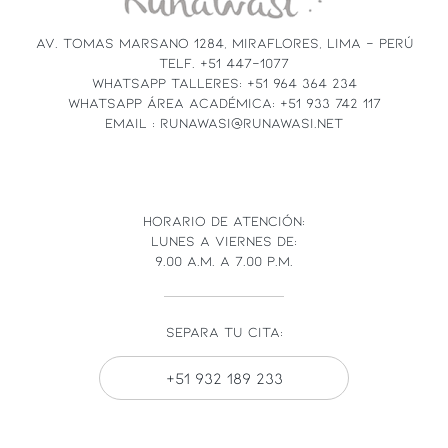
THIS
FIELD
AV. TOMAS MARSANO 1284, MIRAFLORES, LIMA - PERÚ
BLANK.
TELF. +51 447-1077
WHATSAPP TALLERES: +51 964 364 234
WHATSAPP ÁREA ACADÉMICA: +51 933 742 117
EMAIL : RUNAWASI@RUNAWASI.NET
HORARIO DE ATENCIÓN:
LUNES A VIERNES DE:
9.00 A.M. A 7.00 P.M.
SEPARA TU CITA:
+51 932 189 233