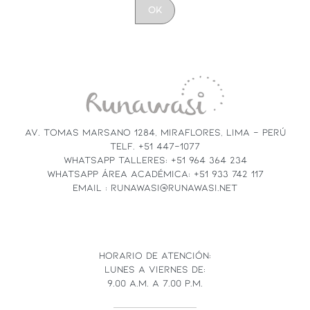
CONSTANT
CONTACT
USE.
PLEASE
LEAVE
THIS
FIELD
AV. TOMAS MARSANO 1284, MIRAFLORES, LIMA - PERÚ
BLANK.
TELF. +51 447-1077
WHATSAPP TALLERES: +51 964 364 234
WHATSAPP ÁREA ACADÉMICA: +51 933 742 117
EMAIL : RUNAWASI@RUNAWASI.NET
HORARIO DE ATENCIÓN:
LUNES A VIERNES DE:
9.00 A.M. A 7.00 P.M.