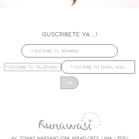
¡SUSCRIBETE YA ...!
CONSTANT
CONTACT
USE.
PLEASE
LEAVE
THIS
FIELD
AV. TOMAS MARSANO 1284, MIRAFLORES, LIMA - PERÚ
BLANK.