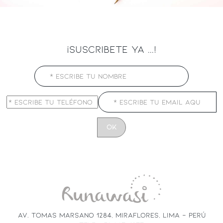
¡SUSCRIBETE YA ...!
CONSTANT
CONTACT
USE.
PLEASE
LEAVE
THIS
FIELD
AV. TOMAS MARSANO 1284, MIRAFLORES, LIMA - PERÚ
BLANK.