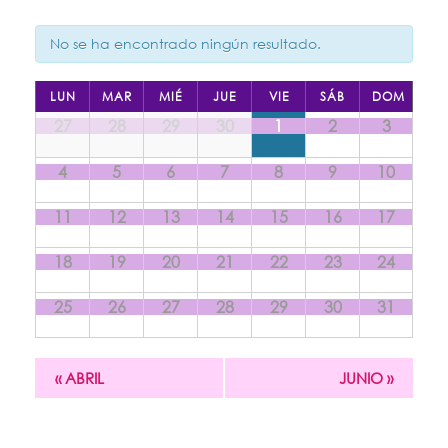
vistas
de
de
Eventos
No se ha encontrado ningún resultado.
Evento
Calendario
LUN
MAR
MIÉ
JUE
VIE
SÁB
DOM
Calendario
de
27
28
29
30
1
2
3
de
Eventos
Eventos
4
5
6
7
8
9
10
11
12
13
14
15
16
17
18
19
20
21
22
23
24
25
26
27
28
29
30
31
«
ABRIL
JUNIO
»