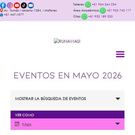
Talleres
+51 964 364 234
Av. Tomás Marzano 1284, Miraflores
Área Académica
+51 933 742 117
+51 447-1077
Citas
+51 932 189 233
EVENTOS EN MAYO 2026
Navegación
MOSTRAR LA BÚSQUEDA DE EVENTOS
de
búsqueda
VER COMO
Navegación
y
Mes
de
vistas