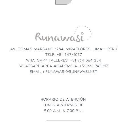
CONSTANT
CONTACT
USE.
PLEASE
LEAVE
THIS
FIELD
AV. TOMAS MARSANO 1284, MIRAFLORES, LIMA - PERÚ
BLANK.
TELF. +51 447-1077
WHATSAPP TALLERES: +51 964 364 234
WHATSAPP ÁREA ACADÉMICA: +51 933 742 117
EMAIL : RUNAWASI@RUNAWASI.NET
HORARIO DE ATENCIÓN:
LUNES A VIERNES DE:
9.00 A.M. A 7.00 P.M.