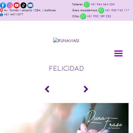
Talleres
+51 964 364 234
Av. Tomás Marzano 1284, Miraflores
Área Académica
+51 933 742 117
+51 447-1077
Citas
+51 932 189 233
FELICIDAD