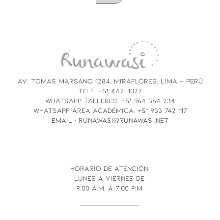
CONSTANT
CONTACT
USE.
PLEASE
LEAVE
THIS
FIELD
AV. TOMAS MARSANO 1284, MIRAFLORES, LIMA - PERÚ
BLANK.
TELF. +51 447-1077
WHATSAPP TALLERES: +51 964 364 234
WHATSAPP ÁREA ACADÉMICA: +51 933 742 117
EMAIL : RUNAWASI@RUNAWASI.NET
HORARIO DE ATENCIÓN:
LUNES A VIERNES DE:
9.00 A.M. A 7.00 P.M.