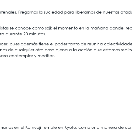
errenales. Fregamos la suciedad para liberarnos de nuestras at
istas se conoce como soji: el momento en la mañana donde, recié
eza durante 20 minutos.
r, pues además tiene el poder tanto de reunir a colectividades c
nos de cualquier otra cosa ajena a la acción que estamos rea
para contemplar y meditar.
manas en el Komyoji Temple en Kyoto, como una manera de convi