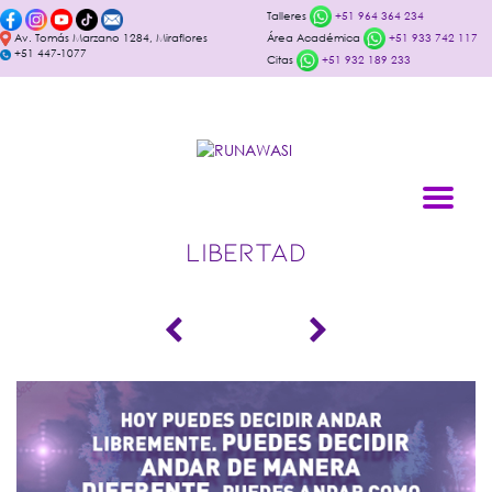
Talleres
+51 964 364 234
Av. Tomás Marzano 1284, Miraflores
Área Académica
+51 933 742 117
+51 447-1077
Citas
+51 932 189 233
LIBERTAD