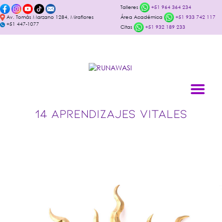
Talleres
+51 964 364 234
Av. Tomás Marzano 1284, Miraflores
Área Académica
+51 933 742 117
+51 447-1077
Citas
+51 932 189 233
14 APRENDIZAJES VITALES