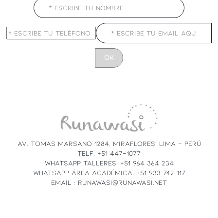
CONSTANT
CONTACT
USE.
PLEASE
LEAVE
THIS
FIELD
AV. TOMAS MARSANO 1284, MIRAFLORES, LIMA - PERÚ
BLANK.
TELF. +51 447-1077
WHATSAPP TALLERES: +51 964 364 234
WHATSAPP ÁREA ACADÉMICA: +51 933 742 117
EMAIL : RUNAWASI@RUNAWASI.NET