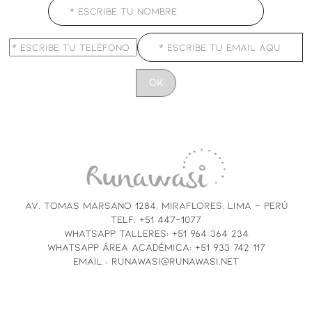
CONSTANT
CONTACT
USE.
PLEASE
LEAVE
THIS
FIELD
AV. TOMAS MARSANO 1284, MIRAFLORES, LIMA - PERÚ
BLANK.
TELF. +51 447-1077
WHATSAPP TALLERES: +51 964 364 234
WHATSAPP ÁREA ACADÉMICA: +51 933 742 117
EMAIL : RUNAWASI@RUNAWASI.NET