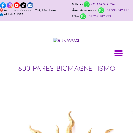
Talleres
+51 964 364 234
Av. Tomás Marzano 1284, Miraflores
Área Académica
+51 933 742 117
+51 447-1077
Citas
+51 932 189 233
600 PARES BIOMAGNETISMO