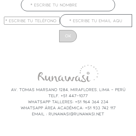
CONSTANT
CONTACT
USE.
PLEASE
LEAVE
THIS
FIELD
AV. TOMAS MARSANO 1284, MIRAFLORES, LIMA - PERÚ
BLANK.
TELF. +51 447-1077
WHATSAPP TALLERES: +51 964 364 234
WHATSAPP ÁREA ACADÉMICA: +51 933 742 117
EMAIL : RUNAWASI@RUNAWASI.NET