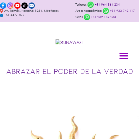
Talleres
+51 964 364 234
Av. Tomás Marzano 1284, Miraflores
Área Académica
+51 933 742 117
+51 447-1077
Citas
+51 932 189 233
ABRAZAR EL PODER DE LA VERDAD