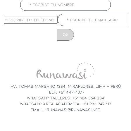
CONSTANT
CONTACT
USE.
PLEASE
LEAVE
THIS
FIELD
AV. TOMAS MARSANO 1284, MIRAFLORES, LIMA - PERÚ
BLANK.
TELF. +51 447-1077
WHATSAPP TALLERES: +51 964 364 234
WHATSAPP ÁREA ACADÉMICA: +51 933 742 117
EMAIL : RUNAWASI@RUNAWASI.NET