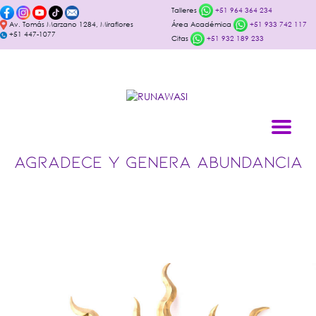
Talleres
+51 964 364 234
Av. Tomás Marzano 1284, Miraflores
Área Académica
+51 933 742 117
+51 447-1077
Citas
+51 932 189 233
AGRADECE Y GENERA ABUNDANCIA