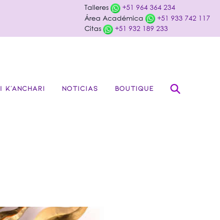
Talleres
+51 964 364 234
Área Académica
+51 933 742 117
Citas
+51 932 189 233
I K’ANCHARI
NOTICIAS
BOUTIQUE