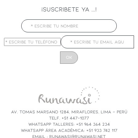
¡SUSCRIBETE YA ...!
CONSTANT
CONTACT
USE.
PLEASE
LEAVE
THIS
FIELD
AV. TOMAS MARSANO 1284, MIRAFLORES, LIMA - PERÚ
BLANK.
TELF. +51 447-1077
WHATSAPP TALLERES: +51 964 364 234
WHATSAPP ÁREA ACADÉMICA: +51 933 742 117
EMAIL : RUNAWASI@RUNAWASI.NET