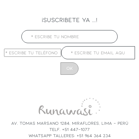
¡SUSCRIBETE YA ...!
CONSTANT
CONTACT
USE.
PLEASE
LEAVE
THIS
FIELD
AV. TOMAS MARSANO 1284, MIRAFLORES, LIMA - PERÚ
BLANK.
TELF. +51 447-1077
WHATSAPP TALLERES: +51 964 364 234