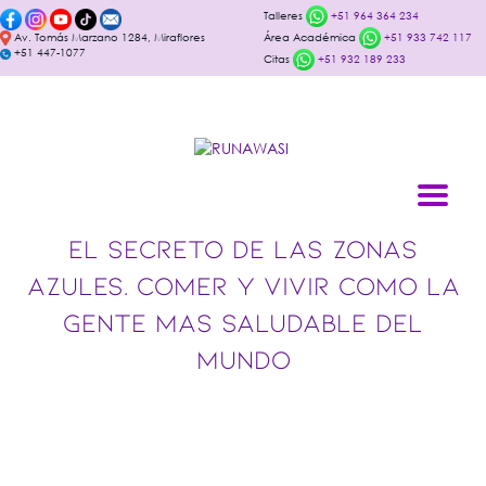
Talleres
+51 964 364 234
Av. Tomás Marzano 1284, Miraflores
Área Académica
+51 933 742 117
+51 447-1077
Citas
+51 932 189 233
EL SECRETO DE LAS ZONAS
AZULES. COMER Y VIVIR COMO LA
GENTE MAS SALUDABLE DEL
MUNDO