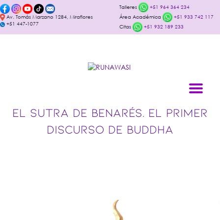
Talleres
+51 964 364 234
Av. Tomás Marzano 1284, Miraflores
Área Académica
+51 933 742 117
+51 447-1077
Citas
+51 932 189 233
EL SUTRA DE BENARÉS. EL PRIMER
DISCURSO DE BUDDHA