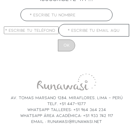
CONSTANT
CONTACT
USE.
PLEASE
LEAVE
THIS
FIELD
AV. TOMAS MARSANO 1284, MIRAFLORES, LIMA - PERÚ
BLANK.
TELF. +51 447-1077
WHATSAPP TALLERES: +51 964 364 234
WHATSAPP ÁREA ACADÉMICA: +51 933 742 117
EMAIL : RUNAWASI@RUNAWASI.NET