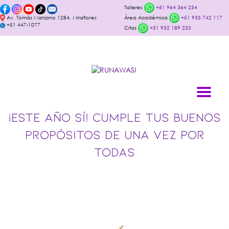
Talleres
+51 964 364 234
Av. Tomás Marzano 1284, Miraflores
Área Académica
+51 933 742 117
+51 447-1077
Citas
+51 932 189 233
¡ESTE AÑO SÍ! CUMPLE TUS BUENOS
PROPÓSITOS DE UNA VEZ POR
TODAS