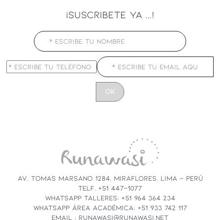
¡SUSCRIBETE YA ...!
CONSTANT
CONTACT
USE.
PLEASE
LEAVE
THIS
FIELD
AV. TOMAS MARSANO 1284, MIRAFLORES, LIMA - PERÚ
BLANK.
TELF. +51 447-1077
WHATSAPP TALLERES: +51 964 364 234
WHATSAPP ÁREA ACADÉMICA: +51 933 742 117
EMAIL : RUNAWASI@RUNAWASI.NET