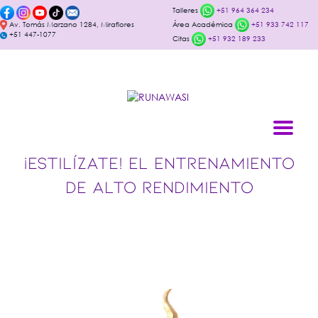
Talleres
+51 964 364 234
Av. Tomás Marzano 1284, Miraflores
Área Académica
+51 933 742 117
+51 447-1077
Citas
+51 932 189 233
¡ESTILÍZATE! EL ENTRENAMIENTO
DE ALTO RENDIMIENTO