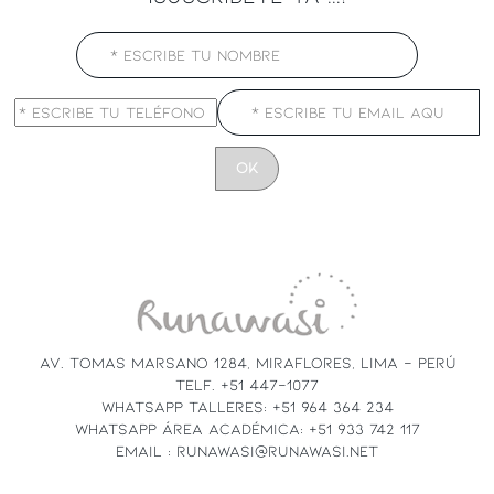
CONSTANT
CONTACT
USE.
PLEASE
LEAVE
THIS
FIELD
AV. TOMAS MARSANO 1284, MIRAFLORES, LIMA - PERÚ
BLANK.
TELF. +51 447-1077
WHATSAPP TALLERES: +51 964 364 234
WHATSAPP ÁREA ACADÉMICA: +51 933 742 117
EMAIL : RUNAWASI@RUNAWASI.NET