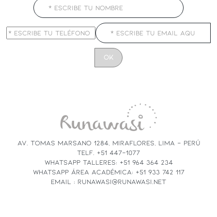
CONSTANT
CONTACT
USE.
PLEASE
LEAVE
THIS
FIELD
AV. TOMAS MARSANO 1284, MIRAFLORES, LIMA - PERÚ
BLANK.
TELF. +51 447-1077
WHATSAPP TALLERES: +51 964 364 234
WHATSAPP ÁREA ACADÉMICA: +51 933 742 117
EMAIL : RUNAWASI@RUNAWASI.NET