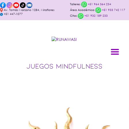
Talleres
+51 964 364 234
Av. Tomás Marzano 1284, Miraflores
Área Académica
+51 933 742 117
+51 447-1077
Citas
+51 932 189 233
JUEGOS MINDFULNESS