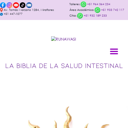
Talleres
+51 964 364 234
Av. Tomás Marzano 1284, Miraflores
Área Académica
+51 933 742 117
+51 447-1077
Citas
+51 932 189 233
LA BIBLIA DE LA SALUD INTESTINAL