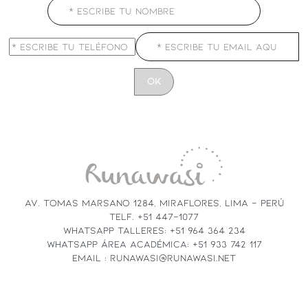
CONSTANT
CONTACT
USE.
PLEASE
LEAVE
THIS
FIELD
AV. TOMAS MARSANO 1284, MIRAFLORES, LIMA - PERÚ
BLANK.
TELF. +51 447-1077
WHATSAPP TALLERES: +51 964 364 234
WHATSAPP ÁREA ACADÉMICA: +51 933 742 117
EMAIL : RUNAWASI@RUNAWASI.NET