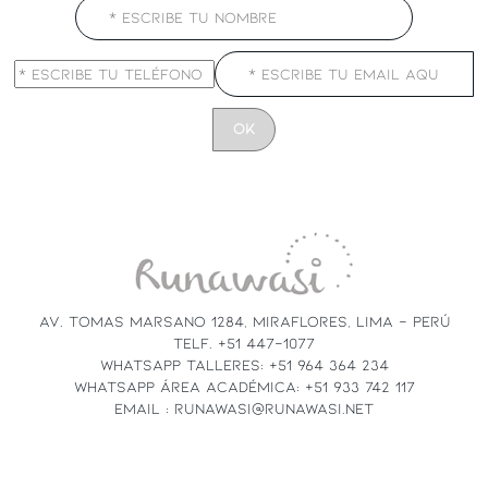
CONSTANT
CONTACT
USE.
PLEASE
LEAVE
THIS
FIELD
AV. TOMAS MARSANO 1284, MIRAFLORES, LIMA - PERÚ
BLANK.
TELF. +51 447-1077
WHATSAPP TALLERES: +51 964 364 234
WHATSAPP ÁREA ACADÉMICA: +51 933 742 117
EMAIL : RUNAWASI@RUNAWASI.NET