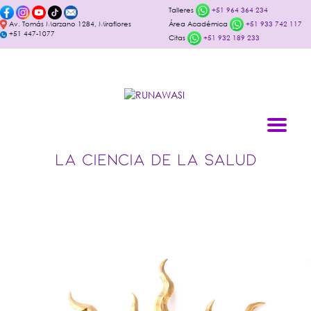
Talleres
+51 964 364 234
Av. Tomás Marzano 1284, Miraflores
Área Académica
+51 933 742 117
+51 447-1077
Citas
+51 932 189 233
LA CIENCIA DE LA SALUD