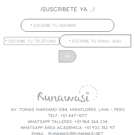
¡SUSCRIBETE YA ...!
CONSTANT
CONTACT
USE.
PLEASE
LEAVE
THIS
FIELD
AV. TOMAS MARSANO 1284, MIRAFLORES, LIMA - PERÚ
BLANK.
TELF. +51 447-1077
WHATSAPP TALLERES: +51 964 364 234
WHATSAPP ÁREA ACADÉMICA: +51 933 742 117
EMAIL : RUNAWASI@RUNAWASI.NET