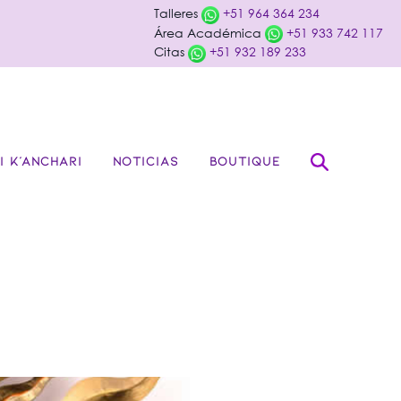
Talleres
+51 964 364 234
Área Académica
+51 933 742 117
Citas
+51 932 189 233
I K’ANCHARI
NOTICIAS
BOUTIQUE