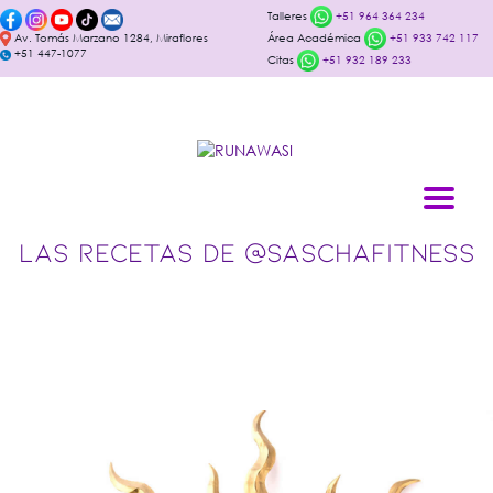
Talleres
+51 964 364 234
Av. Tomás Marzano 1284, Miraflores
Área Académica
+51 933 742 117
+51 447-1077
Citas
+51 932 189 233
LAS RECETAS DE @SASCHAFITNESS