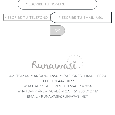
CONSTANT
CONTACT
USE.
PLEASE
LEAVE
THIS
FIELD
AV. TOMAS MARSANO 1284, MIRAFLORES, LIMA - PERÚ
BLANK.
TELF. +51 447-1077
WHATSAPP TALLERES: +51 964 364 234
WHATSAPP ÁREA ACADÉMICA: +51 933 742 117
EMAIL : RUNAWASI@RUNAWASI.NET