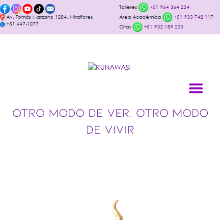
Talleres
+51 964 364 234
Av. Tomás Marzano 1284, Miraflores
Área Académica
+51 933 742 117
+51 447-1077
Citas
+51 932 189 233
OTRO MODO DE VER, OTRO MODO
DE VIVIR