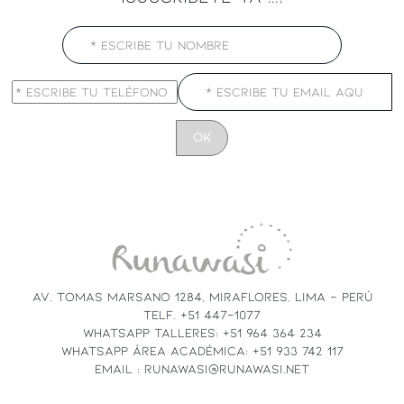
CONSTANT
CONTACT
USE.
PLEASE
LEAVE
THIS
FIELD
AV. TOMAS MARSANO 1284, MIRAFLORES, LIMA - PERÚ
BLANK.
TELF. +51 447-1077
WHATSAPP TALLERES: +51 964 364 234
WHATSAPP ÁREA ACADÉMICA: +51 933 742 117
EMAIL : RUNAWASI@RUNAWASI.NET