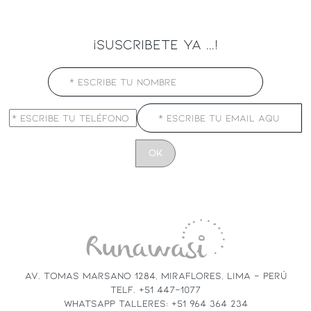
¡SUSCRIBETE YA ...!
CONSTANT
CONTACT
USE.
PLEASE
LEAVE
THIS
FIELD
AV. TOMAS MARSANO 1284, MIRAFLORES, LIMA - PERÚ
BLANK.
TELF. +51 447-1077
WHATSAPP TALLERES: +51 964 364 234