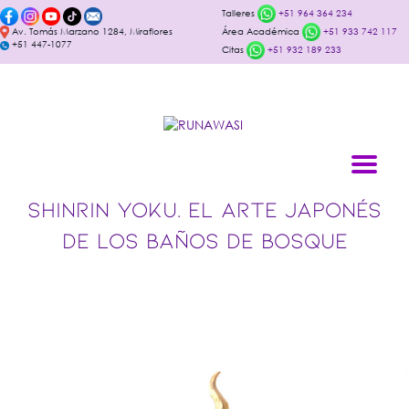
Talleres
+51 964 364 234
Av. Tomás Marzano 1284, Miraflores
Área Académica
+51 933 742 117
+51 447-1077
Citas
+51 932 189 233
SHINRIN YOKU. EL ARTE JAPONÉS
DE LOS BAÑOS DE BOSQUE