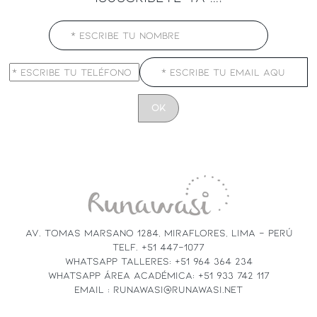
CONSTANT
CONTACT
USE.
PLEASE
LEAVE
THIS
FIELD
AV. TOMAS MARSANO 1284, MIRAFLORES, LIMA - PERÚ
BLANK.
TELF. +51 447-1077
WHATSAPP TALLERES: +51 964 364 234
WHATSAPP ÁREA ACADÉMICA: +51 933 742 117
EMAIL : RUNAWASI@RUNAWASI.NET