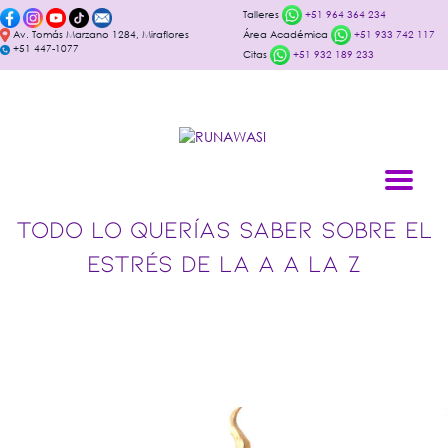
Talleres
+51 964 364 234
Av. Tomás Marzano 1284, Miraflores
Área Académica
+51 933 742 117
+51 447-1077
Citas
+51 932 189 233
TODO LO QUERÍAS SABER SOBRE EL
ESTRÉS DE LA A A LA Z