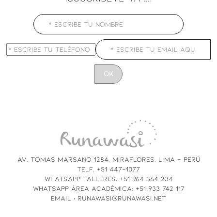
CONSTANT
CONTACT
USE.
PLEASE
LEAVE
THIS
FIELD
AV. TOMAS MARSANO 1284, MIRAFLORES, LIMA - PERÚ
BLANK.
TELF. +51 447-1077
WHATSAPP TALLERES: +51 964 364 234
WHATSAPP ÁREA ACADÉMICA: +51 933 742 117
EMAIL : RUNAWASI@RUNAWASI.NET