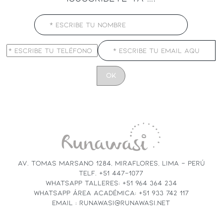
CONSTANT
CONTACT
USE.
PLEASE
LEAVE
THIS
FIELD
AV. TOMAS MARSANO 1284, MIRAFLORES, LIMA - PERÚ
BLANK.
TELF. +51 447-1077
WHATSAPP TALLERES: +51 964 364 234
WHATSAPP ÁREA ACADÉMICA: +51 933 742 117
EMAIL : RUNAWASI@RUNAWASI.NET