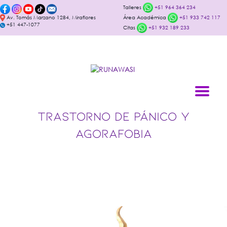
Talleres
+51 964 364 234
Av. Tomás Marzano 1284, Miraflores
Área Académica
+51 933 742 117
+51 447-1077
Citas
+51 932 189 233
TRASTORNO DE PÁNICO Y
AGORAFOBIA