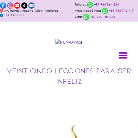
Talleres
+51 964 364 234
Av. Tomás Marzano 1284, Miraflores
Área Académica
+51 933 742 117
+51 447-1077
Citas
+51 932 189 233
VEINTICINCO LECCIONES PARA SER
INFELIZ