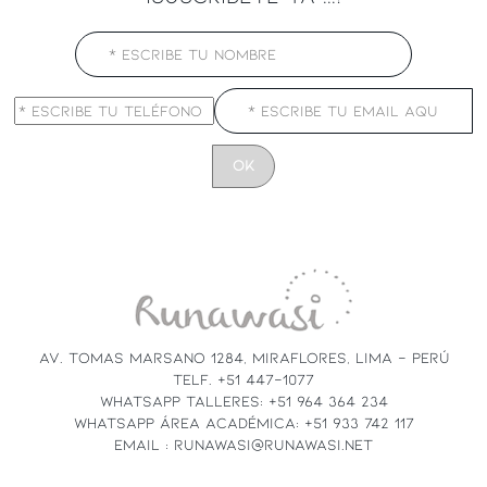
CONSTANT
CONTACT
USE.
PLEASE
LEAVE
THIS
FIELD
AV. TOMAS MARSANO 1284, MIRAFLORES, LIMA - PERÚ
BLANK.
TELF. +51 447-1077
WHATSAPP TALLERES: +51 964 364 234
WHATSAPP ÁREA ACADÉMICA: +51 933 742 117
EMAIL : RUNAWASI@RUNAWASI.NET