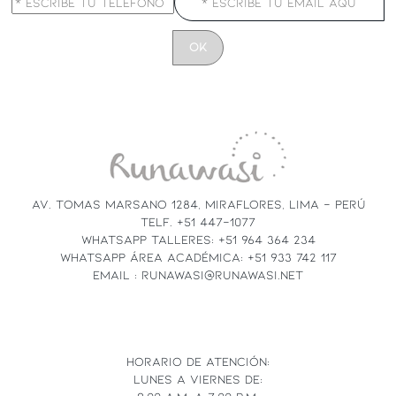
CONSTANT
CONTACT
USE.
PLEASE
LEAVE
THIS
FIELD
AV. TOMAS MARSANO 1284, MIRAFLORES, LIMA - PERÚ
BLANK.
TELF. +51 447-1077
WHATSAPP TALLERES: +51 964 364 234
WHATSAPP ÁREA ACADÉMICA: +51 933 742 117
EMAIL : RUNAWASI@RUNAWASI.NET
HORARIO DE ATENCIÓN:
LUNES A VIERNES DE: